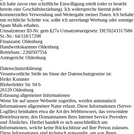
ich habe zuvor eine schriftliche Einwilligung erteilt (oder es besteht
bereits eine Geschäftsbeziehung). Ich widerspreche hiermit jeder
kommerziellen Verwendung und Weitergabe meiner Daten. Ich behalte
mir rechtliche Schritte vor, sollte ich unverlangt Werbung oder sonstige
Spam Mails erhalten.
Umsatzsteuer ID-Nr. gem §27a Umsatzsteuergesetz: DE59243317686
St.-Nr.: 64/118/17298
Finanzamt: Oldenburg
Handwerkskammer Oldenburg
Betriebsnr.: 2260507554
Amtsgericht: Oldenburg
Datenschutzerklärung:
Verantwortliche Stelle im Sinne der Datenschutzgesetze ist:
Heike Kummer
Bloherfelder Str. 94 b
26129 Oldenburg
Erfassung allgemeiner Informationen
Wenn Sie auf unsere Webseite zugreifen, werden automatisch
Informationen allgemeiner Natur erfasst. Diese Informationen (Server-
Logfiles) beinhalten etwa die Art des Webbrowsers, das verwendete
Betriebssystem, den Domainnamen Ihres Internet Service Providers
und Ähnliches. Hierbei handelt es sich ausschließlich um
Informationen, welche keine Rückschlüsse auf Ihre Person zulassen.
Diese Informationen sind technisch notwendig, um von Ihnen